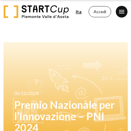
Ita
Accedi
05/12/2024
Premio Nazionale per
l’Innovazione – PNI
2024