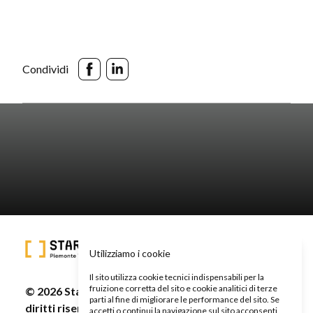
Condividi
Utilizziamo i cookie
Il sito utilizza cookie tecnici indispensabili per la
fruizione corretta del sito e cookie analitici di terze
© 2026 Start Cup Piemonte Valle d'Aosta - Tutti i
parti al fine di migliorare le performance del sito. Se
diritti riservati -
Privacy Policy
-
Cookie Policy
accetti o continui la navigazione sul sito acconsenti