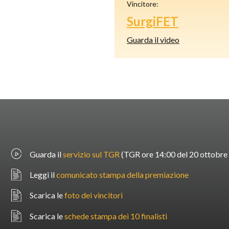
Vincitore:
SurgiFET
Guarda il video
Guarda il
servizio sul TGR
(TGR ore 14:00 del 20 ottobre 20
Leggi il
comunicato stampa della premiazione
Scarica le
foto dei vincitori
Scarica le
schede stampa dei 10 finalisti