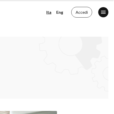
Ita
Eng
Accedi