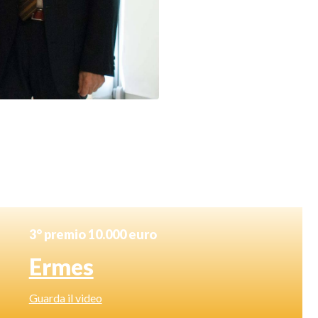
3° premio 10.000 euro
Ermes
Guarda il video