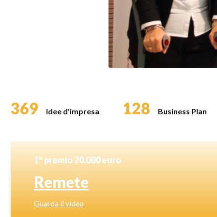
369
128
Idee d'impresa
Business Plan
1° premio 20.000 euro
Remete
Guarda il video