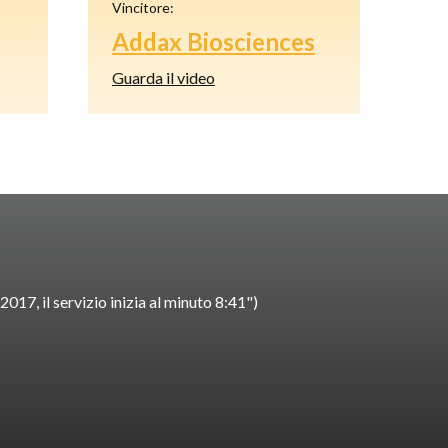
Vincitore:
Addax Biosciences
Guarda il video
17, il servizio inizia al minuto 8:41")