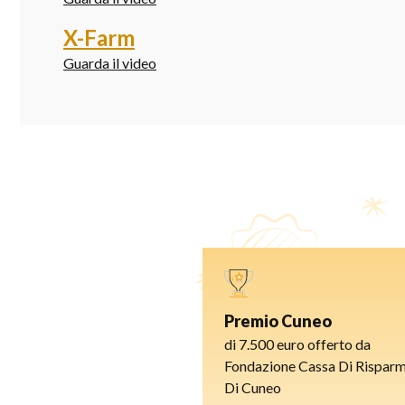
X-Farm
Guarda il video
Premio Cuneo
di 7.500 euro offerto da
Fondazione Cassa Di Rispar
Di Cuneo