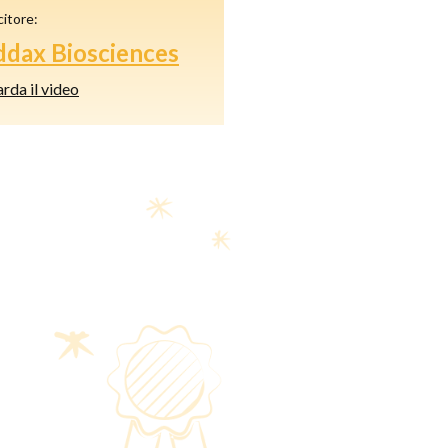
citore:
dax Biosciences
rda il video