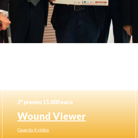
2° premio 15.000 euro
Wound Viewer
Guarda il video