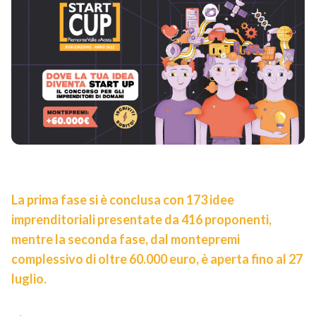
La prima fase si è conclusa con 173 idee
imprenditoriali presentate da 416 proponenti,
mentre la seconda fase, dal montepremi
complessivo di oltre 60.000 euro, è aperta fino al 27
luglio.