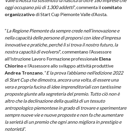
Valle d’Aosta ha sostenuto la nascita di oltre 160 imprese che
oggi occupano più di 1.300 addetti
”, commenta il
comitato
organizzativo
di Start Cup Piemonte Valle d’Aosta.
“
La Regione Piemonte da sempre crede nell’innovazione e
nella capacità delle persone di proporsi con idee d’impresa
innovative e pratiche, perché lì si trova il nostro futuro, la
nostra capacità di evolversi
”, commentano l’Assessore
all'Istruzione Lavoro Formazione professionale
Elena
Chiorino
e
l’Assessore allo sviluppo attività produttive
Andrea Tronzano
. “
E la prova l’abbiamo nell’edizione 2022
di Start Cup che dimostra, ancora una volta, di essere una
vera e propria fucina di idee imprenditoriali con tantissime
proposte giunte alla segreteria del premio. Tutto ciò non è
altro che la declinazione della qualità di un tessuto
antropologico piemontese in grado di trovare e sperimentare
sempre nuove vie e nuove proposte e non fa che aumentare
la serietà di un premio che ogni anno migliora in prestigio e
notorietà
”.