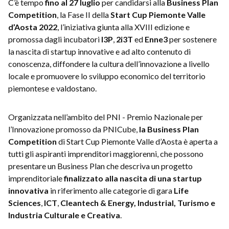
C’è tempo
fino al 27 luglio
per candidarsi alla
Business Plan
Competition
, la Fase II
della
Start Cup Piemonte Valle
d’Aosta 2022
, l’iniziativa giunta alla XVIII edizione e
promossa dagli incubatori
I3P
,
2i3T
ed
Enne3
per sostenere
la nascita di startup innovative e ad alto contenuto di
conoscenza, diffondere la cultura dell’innovazione a livello
locale e promuovere lo sviluppo economico del territorio
piemontese e valdostano.
Organizzata nell’ambito del PNI - Premio Nazionale per
l’Innovazione promosso da PNICube,
la Business Plan
Competition
di Start Cup Piemonte Valle d’Aosta è aperta a
tutti gli aspiranti imprenditori maggiorenni, che possono
presentare un Business Plan che descriva un progetto
imprenditoriale
finalizzato alla nascita di una startup
innovativa
in riferimento alle categorie di gara
Life
Sciences
,
ICT
,
Cleantech & Energy, Industrial,
Turismo e
Industria Culturale e Creativa
.