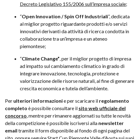
Decreto Legislativo 155/2006 sull’impresa sociale
;
“
Open Innovation / Spin Off Industriali
”, dedicata
al miglior progetto riguardante prodotti e/o servizi
innovativi derivanti da attività di ricerca condotta in
collaborazione tra un’impresa e un ateneo
piemontese;
“
Climate Change”
, per il miglior progetto di impresa
ad impatto sul cambiamento climatico in grado di
integrare innovazione, tecnologia, protezione e
valorizzazione delle risorse naturali, al fine di generare
crescita economica e tutela dell’ambiente.
Per
ulteriori informazioni
e per scaricare il
regolamento
completo
è possibile consultare il
sito web ufficiale del
concorso
, mentre per rimanere aggiornati su tutte le novità
della competizione è possibile iscriversi alla
newsletter
email
tramite il form disponibile al fondo di ogni pagina del
sito, oppure seguire Start Cup Piemonte Valle d’Aosta sui suoi