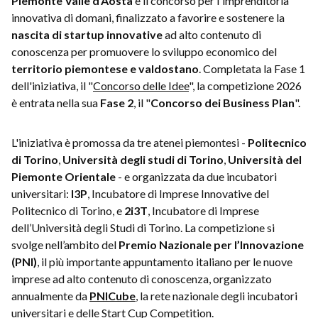
Piemonte Valle d'Aosta
è il concorso per l'imprenditoria
innovativa di domani, finalizzato a favorire e sostenere la
nascita di startup innovative
ad alto contenuto di
conoscenza per promuovere lo sviluppo economico del
territorio piemontese e valdostano
. Completata la Fase 1
dell'iniziativa, il "
Concorso delle Idee
", la competizione 2026
è entrata nella sua
Fase 2
, il "
Concorso dei Business Plan
".
L'iniziativa è promossa da tre atenei piemontesi -
Politecnico
di Torino
,
Università degli studi di Torino
,
Università del
Piemonte Orientale
- e organizzata da due incubatori
universitari:
I3P
, Incubatore di Imprese Innovative del
Politecnico di Torino, e
2i3T
, Incubatore di Imprese
dell’Università degli Studi di Torino. La competizione si
svolge nell’ambito del
Premio Nazionale per l’Innovazione
(PNI)
, il più importante appuntamento italiano per le nuove
imprese ad alto contenuto di conoscenza, organizzato
annualmente da
PNICube
, la rete nazionale degli incubatori
universitari e delle Start Cup Competition.