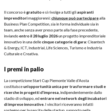
Il concorso è
gratuito
e si rivolge a tutti gli
aspiranti
imprenditori
maggiorenni:
chiunque può partecipare
alla
Business Plan Competition, sia in forma individuale sia in
team, anche senza aver preso parte alla fase precedente,
inviando
entro il 28 luglio 2026
un progetto imprenditoriale
innovativo in una delle
cinque categorie di gara
: Cleantech
& Energy, ICT, Industrial, Life Sciences, Turismo e Industria
Culturale e Creativa.
I premi in palio
La competizione Start Cup Piemonte Valle d'Aosta
costituisce
un’opportunità unica per trasformare studi e
ricerche in progetti d’impresa
, indipendentemente dallo
stadio di sviluppo, ed
entrare nel network degli incubatori
di imprese innovative
. I vincitori riceveranno infatti
sostegno per la nascita delle startup, supporto nella