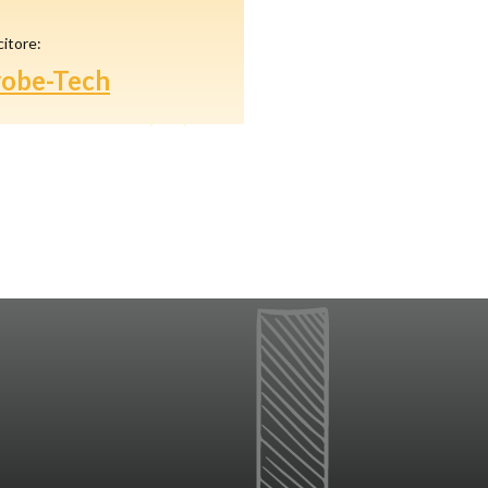
citore:
robe-Tech