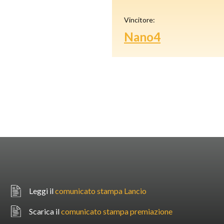
Vincitore:
Nano4
Leggi il
comunicato stampa Lancio
Scarica il
comunicato stampa premiazione