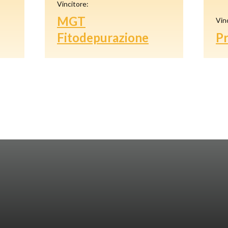
Vincitore:
MGT
Vin
Fitodepurazione
P