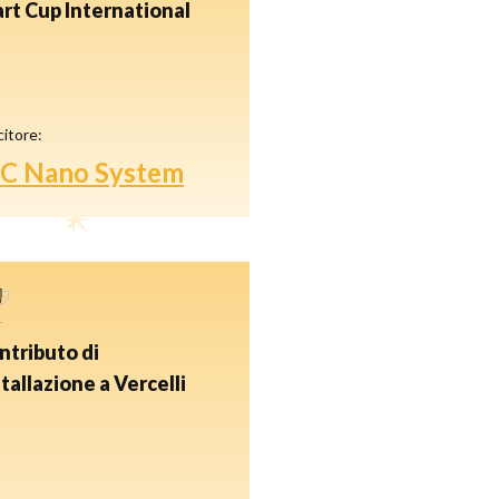
art Cup International
citore:
SC Nano System
ntributo di
tallazione a Vercelli